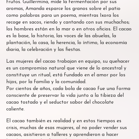
frutos. Guillermina, mide la fermentación por sus
aromas, Amanda esparce los granos sobre el patio
como palabras para un poema, mientras Ixora los
recoge en sacos, riendo y cantando con sus muchachos;
los hombres están en la mar o en otros oficios. El cacao
es la base, la historia, las voces de las abuelas, la
plantación, la casa, la herencia, lo íntimo, la economía
diaria, la celebración y las fiestas.
Las mujeres del cacao trabajan en equipo, su quehacer
es un compromiso natural que viene de lo ancestral y
constituye un ritual, está fundado en el amor por los
hijos, por la familia y la comunidad.
Por cientos de años, cada bola de cacao fue una forma
consciente de preservar la vida junto a la tibieza del
cacao tostado y el seductor sabor del chocolate
caliente.
El cacao también es realidad y en estos tiempos es
crisis, muchas de esas mujeres, al no poder vender sus
cacaos, asistieron a talleres y aprendieron a hacer