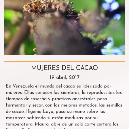
MUJERES DEL CACAO
19 abril, 2017
En Venezuela el mundo del cacao es liderizado por
mujeres. Ellas conocen las siembras, la reproducción, los
tiempos de cosecha y prácticas ancestrales para
fermentar y secar, con los mejores métodos, las semillas
de cacao. Ifigenia Laya, pasa su mano sobre las
mazorcas sabiendo si están maduras por su
temperatura. Maura, abre de un solo corte certero los