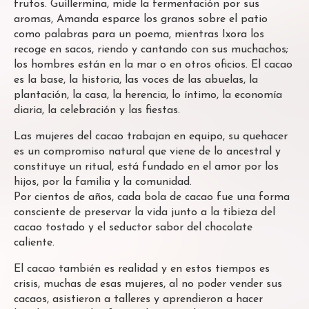
frutos. Guillermina, mide la fermentación por sus
aromas, Amanda esparce los granos sobre el patio
como palabras para un poema, mientras Ixora los
recoge en sacos, riendo y cantando con sus muchachos;
los hombres están en la mar o en otros oficios. El cacao
es la base, la historia, las voces de las abuelas, la
plantación, la casa, la herencia, lo íntimo, la economía
diaria, la celebración y las fiestas.
Las mujeres del cacao trabajan en equipo, su quehacer
es un compromiso natural que viene de lo ancestral y
constituye un ritual, está fundado en el amor por los
hijos, por la familia y la comunidad.
Por cientos de años, cada bola de cacao fue una forma
consciente de preservar la vida junto a la tibieza del
cacao tostado y el seductor sabor del chocolate
caliente.
El cacao también es realidad y en estos tiempos es
crisis, muchas de esas mujeres, al no poder vender sus
cacaos, asistieron a talleres y aprendieron a hacer