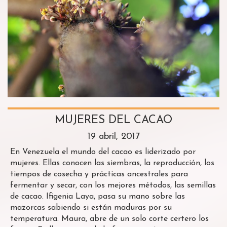
MUJERES DEL CACAO
19 abril, 2017
En Venezuela el mundo del cacao es liderizado por
mujeres. Ellas conocen las siembras, la reproducción, los
tiempos de cosecha y prácticas ancestrales para
fermentar y secar, con los mejores métodos, las semillas
de cacao. Ifigenia Laya, pasa su mano sobre las
mazorcas sabiendo si están maduras por su
temperatura. Maura, abre de un solo corte certero los