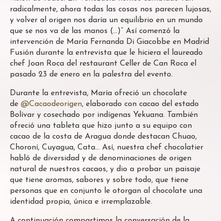
radicalmente, ahora todas las cosas nos parecen lujosas,
y volver al origen nos daría un equilibrio en un mundo
que se nos va de las manos (…)” Así comenzó la
intervención de María Fernanda Di Giacobbe en Madrid
Fusión durante la entrevista que le hiciera el laureado
chef Joan Roca del restaurant Celler de Can Roca el
pasado 23 de enero en la palestra del evento.
Durante la entrevista, María ofreció un chocolate
de
@Cacaodeorigen
, elaborado con cacao del estado
Bolívar y cosechado por indígenas Yekuana. También
ofreció una tableta que hizo junto a su equipo con
cacao de la costa de Aragua donde destacan Chuao,
Choroní, Cuyagua, Cata… Así, nuestra chef chocolatier
habló de diversidad y de denominaciones de origen
natural de nuestros cacaos, y dio a probar un paisaje
que tiene aromas, sabores y sobre todo, que tiene
personas que en conjunto le otorgan al chocolate una
identidad propia, única e irremplazable.
A continuación compartimos la conversación de la