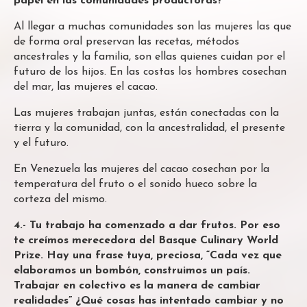
papel en las comunidades productoras?
Al llegar a muchas comunidades son las mujeres las que
de forma oral preservan las recetas, métodos
ancestrales y la familia, son ellas quienes cuidan por el
futuro de los hijos. En las costas los hombres cosechan
del mar, las mujeres el cacao.
Las mujeres trabajan juntas, están conectadas con la
tierra y la comunidad, con la ancestralidad, el presente
y el futuro.
En Venezuela las mujeres del cacao cosechan por la
temperatura del fruto o el sonido hueco sobre la
corteza del mismo.
4.- Tu trabajo ha comenzado a dar frutos. Por eso
te creímos merecedora del Basque Culinary World
Prize. Hay una frase tuya, preciosa, “Cada vez que
elaboramos un bombón, construimos un país.
Trabajar en colectivo es la manera de cambiar
realidades” ¿Qué cosas has intentado cambiar y no