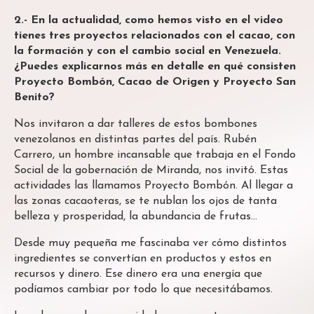
2.- En la actualidad, como hemos visto en el video
tienes tres proyectos relacionados con el cacao, con
la formación y con el cambio social en Venezuela.
¿Puedes explicarnos más en detalle en qué consisten
Proyecto Bombón, Cacao de Origen y Proyecto San
Benito?
Nos invitaron a dar talleres de estos bombones
venezolanos en distintas partes del país. Rubén
Carrero, un hombre incansable que trabaja en el Fondo
Social de la gobernación de Miranda, nos invitó. Estas
actividades las llamamos Proyecto Bombón. Al llegar a
las zonas cacaoteras, se te nublan los ojos de tanta
belleza y prosperidad, la abundancia de frutas…
Desde muy pequeña me fascinaba ver cómo distintos
ingredientes se convertían en productos y estos en
recursos y dinero. Ese dinero era una energía que
podíamos cambiar por todo lo que necesitábamos.