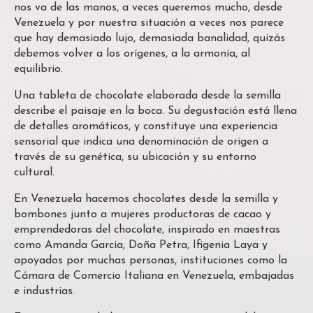
nos va de las manos, a veces queremos mucho, desde
Venezuela y por nuestra situación a veces nos parece
que hay demasiado lujo, demasiada banalidad, quizás
debemos volver a los orígenes, a la armonía, al
equilibrio.
Una tableta de chocolate elaborada desde la semilla
describe el paisaje en la boca. Su degustación está llena
de detalles aromáticos, y constituye una experiencia
sensorial que indica una denominación de origen a
través de su genética, su ubicación y su entorno
cultural.
En Venezuela hacemos chocolates desde la semilla y
bombones junto a mujeres productoras de cacao y
emprendedoras del chocolate, inspirado en maestras
como Amanda García, Doña Petra, Ifigenia Laya y
apoyados por muchas personas, instituciones como la
Cámara de Comercio Italiana en Venezuela, embajadas
e industrias.