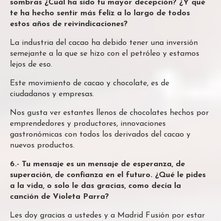
sombras ¿Cuál ha sido tu mayor decepción? ¿Y qué
te ha hecho sentir más feliz a lo largo de todos
estos años de reivindicaciones?
La industria del cacao ha debido tener una inversión
semejante a la que se hizo con el petróleo y estamos
lejos de eso.
Este movimiento de cacao y chocolate, es de
ciudadanos y empresas.
Nos gusta ver estantes llenos de chocolates hechos por
emprendedores y productores, innovaciones
gastronómicas con todos los derivados del cacao y
nuevos productos.
6.- Tu mensaje es un mensaje de esperanza, de
superación, de confianza en el futuro. ¿Qué le pides
a la vida, o solo le das gracias, como decía la
canción de Violeta Parra?
Les doy gracias a ustedes y a Madrid Fusión por estar