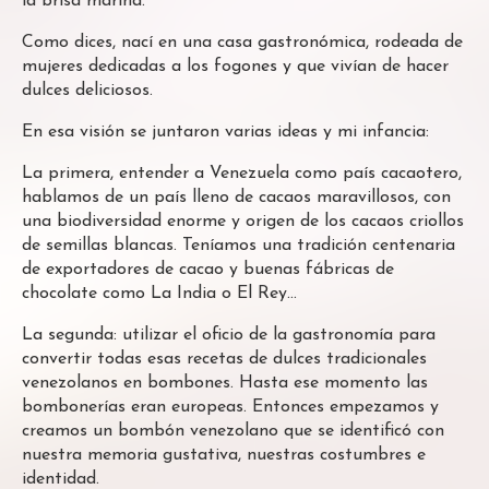
la brisa marina.
Como dices, nací en una casa gastronómica, rodeada de
mujeres dedicadas a los fogones y que vivían de hacer
dulces deliciosos.
En esa visión se juntaron varias ideas y mi infancia:
La primera, entender a Venezuela como país cacaotero,
hablamos de un país lleno de cacaos maravillosos, con
una biodiversidad enorme y origen de los cacaos criollos
de semillas blancas. Teníamos una tradición centenaria
de exportadores de cacao y buenas fábricas de
chocolate como La India o El Rey…
La segunda: utilizar el oficio de la gastronomía para
convertir todas esas recetas de dulces tradicionales
venezolanos en bombones. Hasta ese momento las
bombonerías eran europeas. Entonces empezamos y
creamos un bombón venezolano que se identificó con
nuestra memoria gustativa, nuestras costumbres e
identidad.