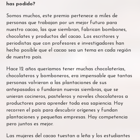
has podido?
Somos muchos, este premio pertenece a miles de
personas que trabajan por un mejor futuro para
nuestro cacao, las que siembran, fabrican bombones,
chocolates y productos del cacao. Los escritores y
periodistas que con profesores e investigadores han
hecho posible que el cacao sea un tema en cada región
de nuestro país.
Hace 12 años queríamos tener muchas chocolaterías,
chocolateros y bomboneros, era impensable que tantas
personas volvieran a las plantaciones de sus
antepasados o fundaran nuevas siembras, que se
unieran cocineros, pasteleros y noveles chocolateros a
productores para aprender toda esa sapiencia. Hoy
recorren el país para descubrir orígenes y fundan
plantaciones y pequeñas empresas. Hay competencia
pero juntos es mejor.
Las mujeres del cacao tuestan a leña y los estudiantes