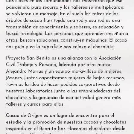
Las clases en las comunidades nos mostraron que ese
paisaje era puro recurso y los talleres se multiplicaron,
se volvieron un mensaje. En el suelo las raíces de los
árboles de cacao han tejido una red y esa red es una
transmisión de conocimiento y saberes, es educación y
busca tecnología. Las personas que aprenden enseñan a
otras, buscan soluciones, construyen máquinas. El cacao
nos guía y en la superficie nos enlaza el chocolate.
Proyecto San Benito es una alianza con la Asociación
Civil Trabajo y Persona, liderada por otro motor,
Alejandro Marius y un equipo maravilloso de mujeres
jóvenes, juntos capacitamos mujeres de bajos recursos,
tuvimos la idea de hacer pedidos corporativos desde
nuestros laboratorios junto a las emprendedoras del
chocolate, y la ganancia de esa actividad genera más
talleres y cursos para ellas.
Cacao de Origen es un lugar de encuentro para el
estudio y la promoción de nuestros cacaos y chocolates
inspirado en el Bean to bar. Hacemos chocolates desde