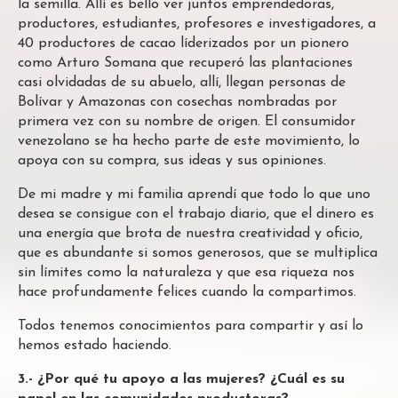
la semilla. Allí es bello ver juntos emprendedoras,
productores, estudiantes, profesores e investigadores, a
40 productores de cacao líderizados por un pionero
como Arturo Somana que recuperó las plantaciones
casi olvidadas de su abuelo, allí, llegan personas de
Bolívar y Amazonas con cosechas nombradas por
primera vez con su nombre de origen. El consumidor
venezolano se ha hecho parte de este movimiento, lo
apoya con su compra, sus ideas y sus opiniones.
De mi madre y mi familia aprendí que todo lo que uno
desea se consigue con el trabajo diario, que el dinero es
una energía que brota de nuestra creatividad y oficio,
que es abundante si somos generosos, que se multiplica
sin límites como la naturaleza y que esa riqueza nos
hace profundamente felices cuando la compartimos.
Todos tenemos conocimientos para compartir y así lo
hemos estado haciendo.
3.- ¿Por qué tu apoyo a las mujeres? ¿Cuál es su