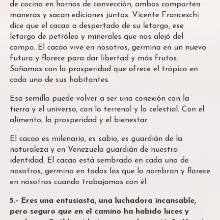
de cocina en hornos de convección, ambos comparten
maneras y sacan ediciones juntos. Vicente Franceschi
dice que el cacao a despertado de su letargo, ese
letargo de petróleo y minerales que nos alejó del
campo. El cacao vive en nosotros, germina en un nuevo
futuro y florece para dar libertad y más frutos.
Soñamos con la prosperidad que ofrece el trópico en
cada uno de sus habitantes.
Esa semilla puede volver a ser una conexión con la
tierra y el universo, con lo terrenal y lo celestial. Con el
alimento, la prosperidad y el bienestar.
El cacao es milenario, es sabio, es guardián de la
naturaleza y en Venezuela guardián de nuestra
identidad. El cacao está sembrado en cada uno de
nosotros, germina en todos los que lo nombran y florece
en nosotros cuando trabajamos con él.
5.- Eres una entusiasta, una luchadora incansable,
pero seguro que en el camino ha habido luces y