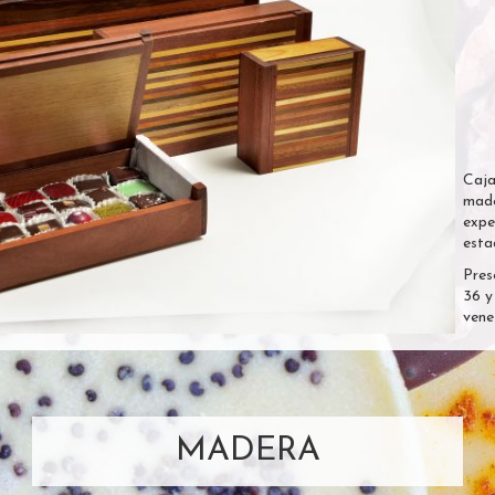
Caja
made
expe
esta
Pres
36 y
vene
MADERA